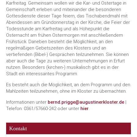
Karfreitag. Gemeinsam wollen wir die Kar- und Ostertage in
Gemeinschaft erleben und miteinander die besonderen
Unser Kloster
Gottesdienste dieser Tage feiern, das Tischabendmahl mit
Abendessen am Gründonnerstag in der Kirche, die Feier der
Downloads
Todesstunde am Karfreitag und als Höhepunkt die
Osternacht am frühen Ostermorgen mit anschließendem
Frühstück. Daneben besteht die Möglichkeit, an den
Kontakt & Anfahrt
regelmäßigen Gebetszeiten des Klosters und an
vertiefenden (Bibel-) Gesprächen teilzunehmen. Sie können
aber auch die Tage zu weiteren Unternehmungen in Erfurt
nutzen. Besonders (kirchen-) musikalisch gibt es in der
Stadt ein interessantes Programm.
Es besteht auch die Möglichkeit, an dem Programm und den
Mahlzeiten teilzunehmen, ohne im Kloster zu übernachten.
Informationen unter
bernd.prigge@augustinerkloster.de
|
Telefon: 0361/57660-242 oder unter
hier
.
Kontakt