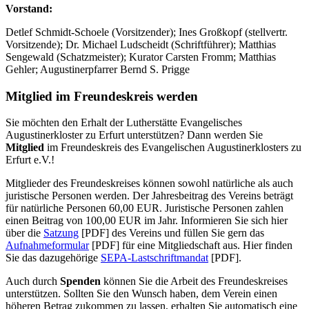
Vorstand:
Detlef Schmidt-Schoele (Vorsitzender); Ines Großkopf (stellvertr.
Vorsitzende); Dr. Michael Ludscheidt (Schriftführer); Matthias
Sengewald (Schatzmeister); Kurator Carsten Fromm; Matthias
Gehler; Augustinerpfarrer Bernd S. Prigge
Mitglied im Freundeskreis werden
Sie möchten den Erhalt der Lutherstätte Evangelisches
Augustinerkloster zu Erfurt unterstützen? Dann werden Sie
Mitglied
im Freundeskreis des Evangelischen Augustinerklosters zu
Erfurt e.V.!
Mitglieder des Freundeskreises können sowohl natürliche als auch
juristische Personen werden. Der Jahresbeitrag des Vereins beträgt
für natürliche Personen 60,00 EUR. Juristische Personen zahlen
einen Beitrag von 100,00 EUR im Jahr. Informieren Sie sich hier
über die
Satzung
[PDF] des Vereins und füllen Sie gern das
Aufnahmeformular
[PDF] für eine Mitgliedschaft aus. Hier finden
Sie das dazugehörige
SEPA-Lastschriftmandat
[PDF].
Auch durch
Spenden
können Sie die Arbeit des Freundeskreises
unterstützen. Sollten Sie den Wunsch haben, dem Verein einen
höheren Betrag zukommen zu lassen, erhalten Sie automatisch eine