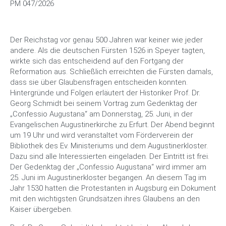
PM 047/2026
Unser Kloster
Der Reichstag vor genau 500 Jahren war keiner wie jeder
Downloads
andere. Als die deutschen Fürsten 1526 in Speyer tagten,
wirkte sich das entscheidend auf den Fortgang der
Kontakt & Anfahrt
Reformation aus. Schließlich erreichten die Fürsten damals,
dass sie über Glaubensfragen entscheiden konnten.
Hintergründe und Folgen erläutert der Historiker Prof. Dr.
Georg Schmidt bei seinem Vortrag zum Gedenktag der
„Confessio Augustana“ am Donnerstag, 25. Juni, in der
Evangelischen Augustinerkirche zu Erfurt. Der Abend beginnt
um 19 Uhr und wird veranstaltet vom Förderverein der
Bibliothek des Ev. Ministeriums und dem Augustinerkloster.
Dazu sind alle Interessierten eingeladen. Der Eintritt ist frei.
Der Gedenktag der „Confessio Augustana“ wird immer am
25. Juni im Augustinerkloster begangen. An diesem Tag im
Jahr 1530 hatten die Protestanten in Augsburg ein Dokument
mit den wichtigsten Grundsätzen ihres Glaubens an den
Kaiser übergeben.