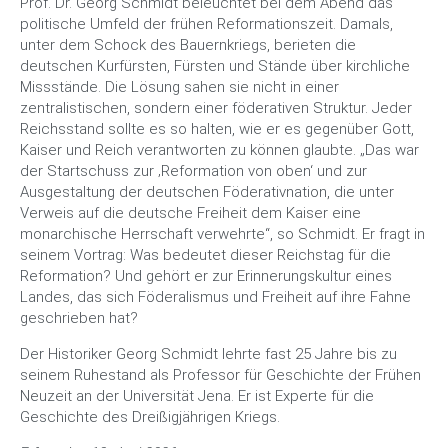
Prof. Dr. Georg Schmidt beleuchtet bei dem Abend das
politische Umfeld der frühen Reformationszeit. Damals,
unter dem Schock des Bauernkriegs, berieten die
deutschen Kurfürsten, Fürsten und Stände über kirchliche
Missstände. Die Lösung sahen sie nicht in einer
zentralistischen, sondern einer föderativen Struktur. Jeder
Reichsstand sollte es so halten, wie er es gegenüber Gott,
Kaiser und Reich verantworten zu können glaubte. „Das war
der Startschuss zur ‚Reformation von oben‘ und zur
Ausgestaltung der deutschen Föderativnation, die unter
Verweis auf die deutsche Freiheit dem Kaiser eine
monarchische Herrschaft verwehrte“, so Schmidt. Er fragt in
seinem Vortrag: Was bedeutet dieser Reichstag für die
Reformation? Und gehört er zur Erinnerungskultur eines
Landes, das sich Föderalismus und Freiheit auf ihre Fahne
geschrieben hat?
Der Historiker Georg Schmidt lehrte fast 25 Jahre bis zu
seinem Ruhestand als Professor für Geschichte der Frühen
Neuzeit an der Universität Jena. Er ist Experte für die
Geschichte des Dreißigjährigen Kriegs.