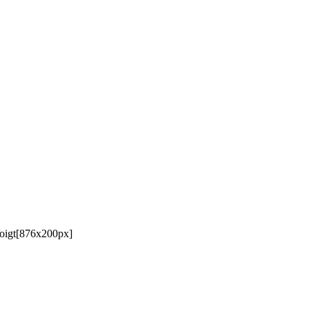
oigt[876x200px]