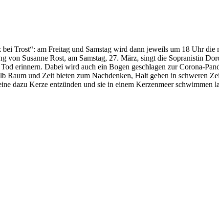
bei Trost“: am Freitag und Samstag wird dann jeweils um 18 Uhr die mu
eitung von Susanne Rost, am Samstag, 27. März, singt die Sopranistin
nem Tod erinnern. Dabei wird auch ein Bogen geschlagen zur Corona-Pa
halb Raum und Zeit bieten zum Nachdenken, Halt geben in schweren Zei
n eine dazu Kerze entzünden und sie in einem Kerzenmeer schwimmen la