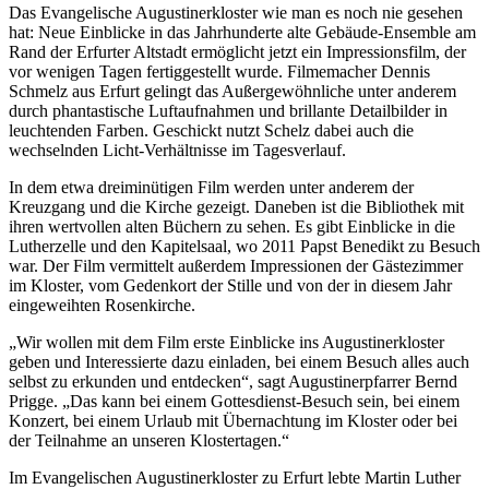
Das Evangelische Augustinerkloster wie man es noch nie gesehen
hat: Neue Einblicke in das Jahrhunderte alte Gebäude-Ensemble am
Rand der Erfurter Altstadt ermöglicht jetzt ein Impressionsfilm, der
vor wenigen Tagen fertiggestellt wurde. Filmemacher Dennis
Schmelz aus Erfurt gelingt das Außergewöhnliche unter anderem
durch phantastische Luftaufnahmen und brillante Detailbilder in
leuchtenden Farben. Geschickt nutzt Schelz dabei auch die
wechselnden Licht-Verhältnisse im Tagesverlauf.
In dem etwa dreiminütigen Film werden unter anderem der
Kreuzgang und die Kirche gezeigt. Daneben ist die Bibliothek mit
ihren wertvollen alten Büchern zu sehen. Es gibt Einblicke in die
Lutherzelle und den Kapitelsaal, wo 2011 Papst Benedikt zu Besuch
war. Der Film vermittelt außerdem Impressionen der Gästezimmer
im Kloster, vom Gedenkort der Stille und von der in diesem Jahr
eingeweihten Rosenkirche.
„Wir wollen mit dem Film erste Einblicke ins Augustinerkloster
geben und Interessierte dazu einladen, bei einem Besuch alles auch
selbst zu erkunden und entdecken“, sagt Augustinerpfarrer Bernd
Prigge. „Das kann bei einem Gottesdienst-Besuch sein, bei einem
Konzert, bei einem Urlaub mit Übernachtung im Kloster oder bei
der Teilnahme an unseren Klostertagen.“
Im Evangelischen Augustinerkloster zu Erfurt lebte Martin Luther