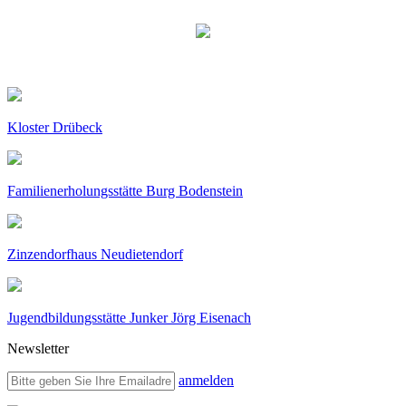
Kloster Drübeck
Familienerholungsstätte Burg Bodenstein
Zinzendorfhaus Neudietendorf
Jugendbildungsstätte Junker Jörg Eisenach
Newsletter
anmelden