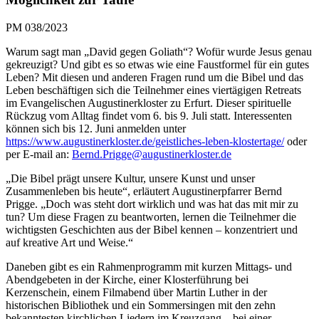
PM 038/2023
Warum sagt man „David gegen Goliath“? Wofür wurde Jesus genau
gekreuzigt? Und gibt es so etwas wie eine Faustformel für ein gutes
Leben? Mit diesen und anderen Fragen rund um die Bibel und das
Leben beschäftigen sich die Teilnehmer eines viertägigen Retreats
im Evangelischen Augustinerkloster zu Erfurt. Dieser spirituelle
Rückzug vom Alltag findet vom 6. bis 9. Juli statt. Interessenten
können sich bis 12. Juni anmelden unter
https://www.augustinerkloster.de/geistliches-leben-klostertag
e
/
oder
per E-mail an:
Bernd.Prigge@augustinerkloster
.de
„Die Bibel prägt unsere Kultur, unsere Kunst und unser
Zusammenleben bis heute“, erläutert Augustinerpfarrer Bernd
Prigge. „Doch was steht dort wirklich und was hat das mit mir zu
tun? Um diese Fragen zu beantworten, lernen die Teilnehmer die
wichtigsten Geschichten aus der Bibel kennen – konzentriert und
auf kreative Art und Weise.“
Daneben gibt es ein Rahmenprogramm mit kurzen Mittags- und
Abendgebeten in der Kirche, einer Klosterführung bei
Kerzenschein, einem Filmabend über Martin Luther in der
historischen Bibliothek und ein Sommersingen mit den zehn
bekanntesten kirchlichen Liedern im Kreuzgang – bei einer