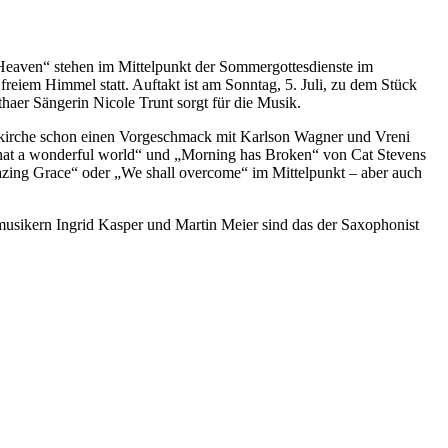
 Heaven“ stehen im Mittelpunkt der Sommergottesdienste im
reiem Himmel statt. Auftakt ist am Sonntag, 5. Juli, zu dem Stück
haer Sängerin Nicole Trunt sorgt für die Musik.
senkirche schon einen Vorgeschmack mit Karlson Wagner und Vreni
 „What a wonderful world“ und „Morning has Broken“ von Cat Stevens
azing Grace“ oder „We shall overcome“ im Mittelpunkt – aber auch
nmusikern Ingrid Kasper und Martin Meier sind das der Saxophonist