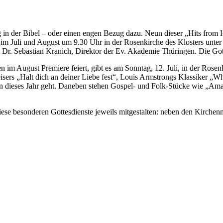
g in der Bibel – oder einen engen Bezug dazu. Neun dieser „Hits from
im Juli und August um 9.30 Uhr in der Rosenkirche des Klosters unter f
 Dr. Sebastian Kranich, Direktor der Ev. Akademie Thüringen. Die Got
en im August Premiere feiert, gibt es am Sonntag, 12. Juli, in der Ro
Reisers „Halt dich an deiner Liebe fest“, Louis Armstrongs Klassiker
en dieses Jahr geht. Daneben stehen Gospel- und Folk-Stücke wie „Am
diese besonderen Gottesdienste jeweils mitgestalten: neben den Kirche