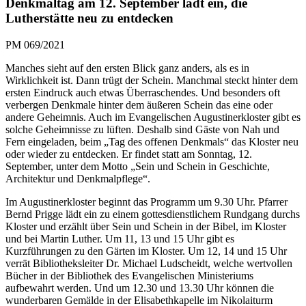
Denkmaltag am 12. September lädt ein, die
Lutherstätte neu zu entdecken
PM 069/2021
Manches sieht auf den ersten Blick ganz anders, als es in
Wirklichkeit ist. Dann trügt der Schein. Manchmal steckt hinter dem
ersten Eindruck auch etwas Überraschendes. Und besonders oft
verbergen Denkmale hinter dem äußeren Schein das eine oder
andere Geheimnis. Auch im Evangelischen Augustinerkloster gibt es
solche Geheimnisse zu lüften. Deshalb sind Gäste von Nah und
Fern eingeladen, beim „Tag des offenen Denkmals“ das Kloster neu
oder wieder zu entdecken. Er findet statt am Sonntag, 12.
September, unter dem Motto „Sein und Schein in Geschichte,
Architektur und Denkmalpflege“.
Im Augustinerkloster beginnt das Programm um 9.30 Uhr. Pfarrer
Bernd Prigge lädt ein zu einem gottesdienstlichem Rundgang durchs
Kloster und erzählt über Sein und Schein in der Bibel, im Kloster
und bei Martin Luther. Um 11, 13 und 15 Uhr gibt es
Kurzführungen zu den Gärten im Kloster. Um 12, 14 und 15 Uhr
verrät Bibliotheksleiter Dr. Michael Ludscheidt, welche wertvollen
Bücher in der Bibliothek des Evangelischen Ministeriums
aufbewahrt werden. Und um 12.30 und 13.30 Uhr können die
wunderbaren Gemälde in der Elisabethkapelle im Nikolaiturm