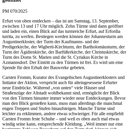
PM 070/2025
Erfurt von oben entdecken – das ist am Samstag, 13. September,
zwischen 13 und 17 Uhr möglich. Zehn Türme sind dann geöffnet
und laden ein, einen Blick auf das turmreiche Erfurt, auf Erfordia
turrita, zu werfen. Bestiegen werden können der Johannesturm am
Augustinerkloster, der Turm der Kaufmanns- und der
Predigerkirche, der Wigberti-Kirchturm, der Bartholomäusturm, der
Turm der Ägidienkirche, der Barfüßerkirche, der Christuskirche, der
Turm des Doms St. Marien und die St. Cyriakus Kirche in
Azmannsdorf. Der Eintritt zu den Türmen ist frei. Es wird um eine
Spende für den Erhalt der Bauwerke gebeten.
Carsten Fromm, Kurator des Evangelischen Augustinerklosters und
Initiator der Aktion, verspricht auch für alteingesessene Erfurter
neue Eindrücke. Während „von unten“ viele Häuser und
Straßenzüge der Altstadt wohlbekannt sind, ermöglicht der Blick
von den Türmen hinunter immer wieder neue Entdeckungen. Bevor
man den Blick genießen kann, muss man allerdings die manchmal
engen Treppen und Stufen hinaufsteigen. Manche Türme sind
leichter zu erklimmen, andere etwas schwieriger. Für alle empfiehlt
Carsten Fromm feste Schuhe – und weil es oben auch mal etwas
windig seine kann, entsprechende Kleidung. „Weil immer nur eine