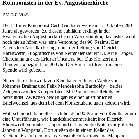
Komponisten in der Ev. Augustinerkirche
PM 081/2022
Der Erfurter Komponist Carl Reinthaler wäre am 13. Oktober 200
Jahre alt geworden. Zu diesem Jubiläum erklingt in der
Evangelischen Augustinerkirche ein Werk von ihm, das bisher wohl
noch nie zu hören war: eine Vertonung des 90. Psalms. Der
Augustiner-Vocalkreis singt unter der Leitung von Dietrich
Ehrenwerth, Biografisches von Reinthaler steuert Dr. Arne Langer,
Chefdramaturg des Erfurter Theaters, bei. Das Konzert am
Donnerstag beginnt um 20 Uhr. Der Eintritt ist frei – um eine
Spende wird gebeten.
Neben dem Chorwerk von Reinthaler erklingen Werke von
Johannes Brahms und Felix Mendelssohn Bartholdy – beides
Zeitgenossen des Komponisten. Mit Brahms war Reinthaler
befreundet. Zwischen beiden gab es einen ausführlichen
Briefwechsel, aus dem bei dem Konzertabend auch gelesen wird.
Wahrscheinlich handelt es sich bei dem 90.Psalm von Reinthaler um
eine Uraufführung, wie Landeskirchenmusikdirektor Dietrich
Ehrenwerth vermutet. Langer und er fanden die Noten vor gut zehn
Jahren in Wuppertal. Dort stießen sie in einem Keller des
Stadtarchivs auf den in stark verstaubten Kartons und Mappen