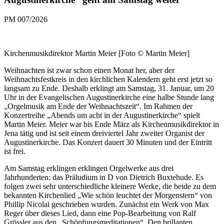
PM 007/2026
Kirchenmusikdirektor Martin Meier [Foto © Martin Meier]
Weihnachten ist zwar schon einen Monat her, aber der
Weihnachtsfestkreis in den kirchlichen Kalendern geht erst jetzt so
langsam zu Ende. Deshalb erklingt am Samstag, 31. Januar, um 20
Uhr in der Evangelischen Augustinerkirche eine halbe Stunde lang
„Orgelmusik am Ende der Weihnachtszeit“. Im Rahmen der
Konzertreihe „Abends um acht in der Augustinerkirche“ spielt
Martin Meier. Meier war bis Ende März als Kirchenmusikdirektor in
Jena tätig und ist seit einem dreiviertel Jahr zweiter Organist der
Augustinerkirche. Das Konzert dauert 30 Minuten und der Eintritt
ist frei.
Am Samstag erklingen erklingen Orgelwerke aus drei
Jahrhunderten: das Präludium in D von Dietrich Buxtehude. Es
folgen zwei sehr unterschiedliche kleinere Werke, die beide zu dem
bekannten Kirchenlied „Wie schön leuchtet der Morgenstern“ von
Phillip Nicolai geschrieben wurden. Zunächst ein Werk von Max
Reger über dieses Lied, dann eine Pop-Bearbeitung von Ralf
Grössler aus den „Schöpfungsmeditationen“. Den brillanten