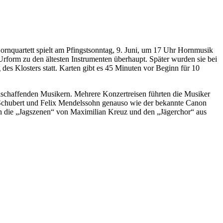
Hornquartett spielt am Pfingstsonntag, 9. Juni, um 17 Uhr Hornmusik
Urform zu den ältesten Instrumenten überhaupt. Später wurden sie bei
es Klosters statt. Karten gibt es 45 Minuten vor Beginn für 10
eischaffenden Musikern. Mehrere Konzertreisen führten die Musiker
 Schubert und Felix Mendelssohn genauso wie der bekannte Canon
len die „Jagszenen“ von Maximilian Kreuz und den „Jägerchor“ aus