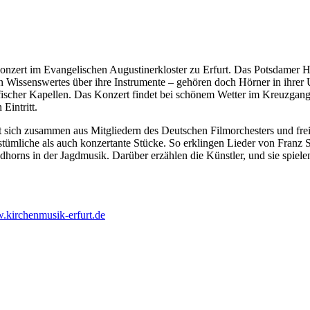
skonzert im Evangelischen Augustinerkloster zu Erfurt. Das Potsdamer 
n Wissenswertes über ihre Instrumente – gehören doch Hörner in ihrer 
fischer Kapellen. Das Konzert findet bei schönem Wetter im Kreuzgang d
Eintritt.
zt sich zusammen aus Mitgliedern des Deutschen Filmorchesters und fr
ümliche als auch konzertante Stücke. So erklingen Lieder von Franz
dhorns in der Jagdmusik. Darüber erzählen die Künstler, und sie spie
kirchenmusik-erfurt.de