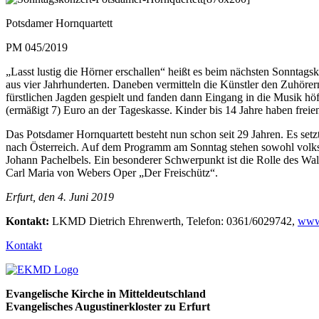
Potsdamer Hornquartett
PM 045/2019
„Lasst lustig die Hörner erschallen“ heißt es beim nächsten Sonntag
aus vier Jahrhunderten. Daneben vermitteln die Künstler den Zuhörer
fürstlichen Jagden gespielt und fanden dann Eingang in die Musik hö
(ermäßigt 7) Euro an der Tageskasse. Kinder bis 14 Jahre haben freien 
Das Potsdamer Hornquartett besteht nun schon seit 29 Jahren. Es set
nach Österreich. Auf dem Programm am Sonntag stehen sowohl volkst
Johann Pachelbels. Ein besonderer Schwerpunkt ist die Rolle des Wal
Carl Maria von Webers Oper „Der Freischütz“.
Erfurt, den 4. Juni 2019
Kontakt:
LKMD Dietrich Ehrenwerth, Telefon: 0361/6029742,
www.
Kontakt
Evangelische Kirche in Mitteldeutschland
Evangelisches Augustinerkloster zu Erfurt