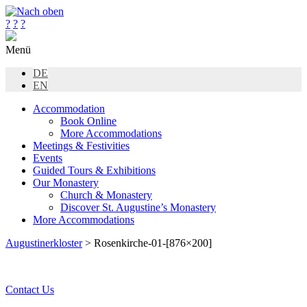
?
?
?
Menü
DE
EN
Accommodation
Book Online
More Accommodations
Meetings & Festivities
Events
Guided Tours & Exhibitions
Our Monastery
Church & Monastery
Discover St. Augustine’s Monastery
More Accommodations
Augustinerkloster
> Rosenkirche-01-[876×200]
Contact Us