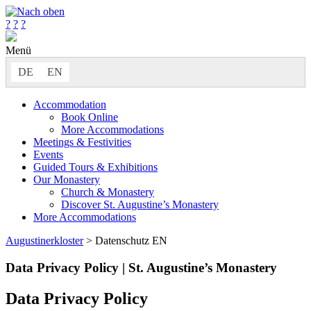
?
?
?
Menü
DE
EN
Accommodation
Book Online
More Accommodations
Meetings & Festivities
Events
Guided Tours & Exhibitions
Our Monastery
Church & Monastery
Discover St. Augustine’s Monastery
More Accommodations
Augustinerkloster
> Datenschutz EN
Data Privacy Policy | St. Augustine’s Monastery
Data Privacy Policy