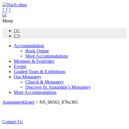
?
?
?
Menü
DE
EN
Accommodation
Book Online
More Accommodations
Meetings & Festivities
Events
Guided Tours & Exhibitions
Our Monastery
Church & Monastery
Discover St. Augustine’s Monastery
More Accommodations
Augustinerkloster
> NS_06563_876x365
Contact Us