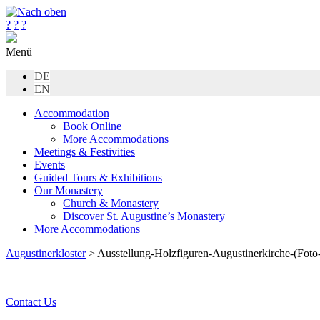
?
?
?
Menü
DE
EN
Accommodation
Book Online
More Accommodations
Meetings & Festivities
Events
Guided Tours & Exhibitions
Our Monastery
Church & Monastery
Discover St. Augustine’s Monastery
More Accommodations
Augustinerkloster
> Ausstellung-Holzfiguren-Augustinerkirche-(Foto-
Contact Us